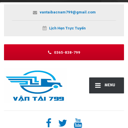
vantaibacnam799@gmail.com
Lịch Hẹn Trực Tuyến
0365-838-799
MENU