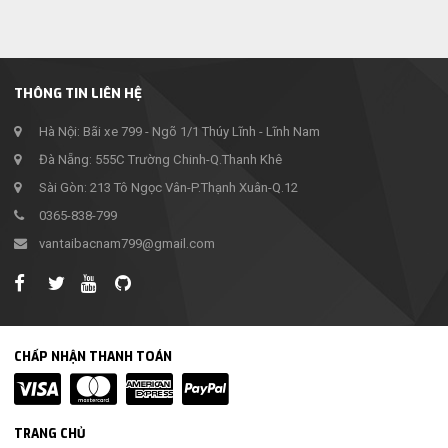
THÔNG TIN LIÊN HỆ
Hà Nội: Bãi xe 799 - Ngõ 1/1 Thúy Lĩnh - Lĩnh Nam
Đà Nẵng: 555C Trường Chinh-Q.Thanh Khê
Sài Gòn: 213 Tô Ngọc Vân-P.Thạnh Xuân-Q.12
0365-838-799
vantaibacnam799@gmail.com
CHẤP NHẬN THANH TOÁN
TRANG CHỦ