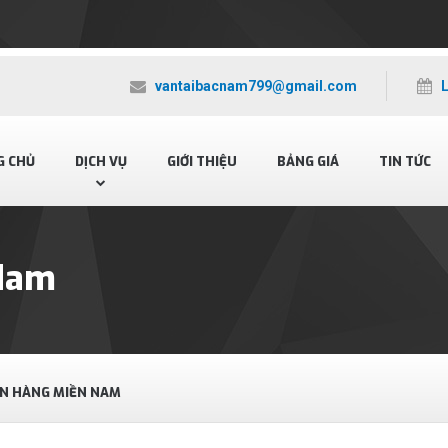
vantaibacnam799@gmail.com
G CHỦ
DỊCH VỤ
GIỚI THIỆU
BẢNG GIÁ
TIN TỨC
Nam
N HÀNG MIỀN NAM