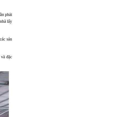
ần phải
 nhà lấy
các sản
 và đặc