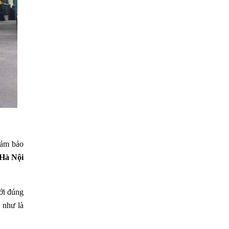
đảm bảo
 Hà Nội
ới đúng
g như là