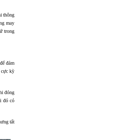
i thông
ông may
ứ trong
 để đảm
 cực kỳ
hi đóng
i đó có
ưng tất