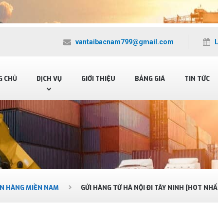
vantaibacnam799@gmail.com
G CHỦ
DỊCH VỤ
GIỚI THIỆU
BẢNG GIÁ
TIN TỨC
N HÀNG MIỀN NAM
GỬI HÀNG TỪ HÀ NỘI ĐI TÂY NINH [HOT NH