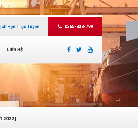
Lịch Hẹn Trực Tuyến
0365-838-799
LIÊN HỆ
ẤT 2022]