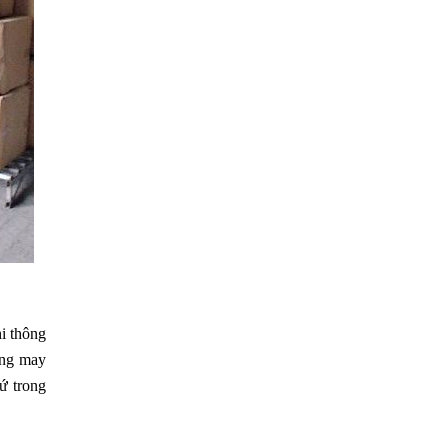
i thông
ông may
ứ trong