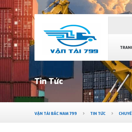
TRAN
Tin Tức
VẬN TẢI BẮC NAM 799
TIN TỨC
CHUYỂ