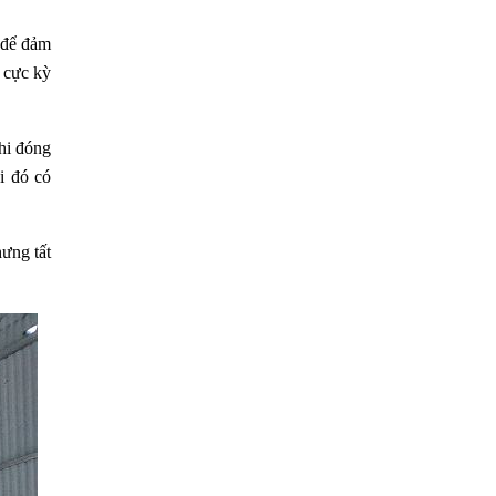
 để đảm
 cực kỳ
hi đóng
i đó có
ưng tất