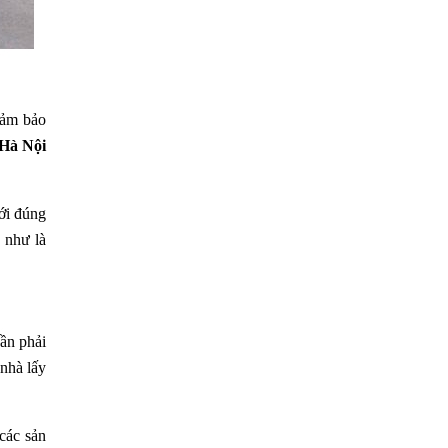
đảm bảo
 Hà Nội
ới đúng
g như là
ần phải
 nhà lấy
các sản