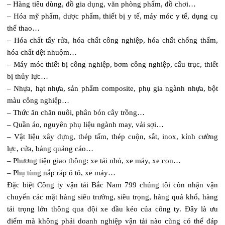
– Hàng tiêu dùng, đồ gia dụng, văn phòng phẩm, đồ chơi…
– Hóa mỹ phẩm, dược phẩm, thiết bị y tế, máy móc y tế, dụng cụ
thể thao…
– Hóa chất tẩy rửa, hóa chất công nghiệp, hóa chất chống thấm,
hóa chất dệt nhuộm…
– Máy móc thiết bị công nghiệp, bơm công nghiệp, cẩu trục, thiết
bị thủy lực…
– Nhựa, hạt nhựa, sản phẩm composite, phụ gia ngành nhựa, bột
màu công nghiệp…
– Thức ăn chăn nuôi, phân bón cây trồng…
– Quần áo, nguyên phụ liệu ngành may, vải sợi…
– Vật liệu xây dựng, thép tấm, thép cuộn, sắt, inox, kính cường
lực, cửa, bảng quảng cáo…
– Phương tiện giao thông: xe tải nhỏ, xe máy, xe con…
– Phụ tùng nắp ráp ô tô, xe máy…
Đặc biệt Công ty vận tải Bắc Nam 799 chúng tôi còn nhận vận
chuyển các mặt hàng siêu trường, siêu trọng, hàng quá khổ, hàng
tải trọng lớn thông qua đội xe đầu kéo của công ty. Đây là ưu
điểm mà không phải doanh nghiệp vận tải nào cũng có thể đáp