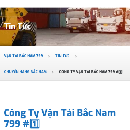
Tin Tức
VẬN TẢI BẮC NAM 799
TIN TỨC
CHUYỂN HÀNG BẮC NAM
CÔNG TY VẬN TẢI BẮC NAM 799 #1️⃣
Công Ty Vận Tải Bắc Nam
799 #1️⃣