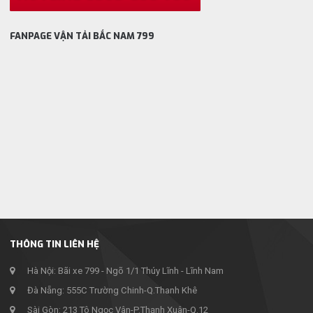
FANPAGE VẬN TẢI BẮC NAM 799
THÔNG TIN LIÊN HỆ
Hà Nội: Bãi xe 799 - Ngõ 1/1 Thúy Lĩnh - Lĩnh Nam
Đà Nẵng: 555C Trường Chinh-Q.Thanh Khê
Sài Gòn: 213 Tô Ngọc Vân-P.Thạnh Xuân-Q.12