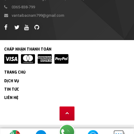
0365-838-799
vantaibacnam799@gmail.com
CHẤP NHẬN THANH TOÁN
TRANG CHỦ
DỊCH VỤ
TIN TỨC
LIÊN HỆ
vantai799.com
- Made by Vận tải Bắc Nam 799.