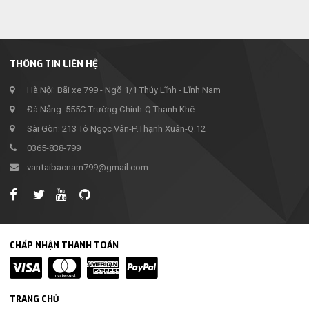
THÔNG TIN LIÊN HỆ
Hà Nội: Bãi xe 799 - Ngõ 1/1 Thúy Lĩnh - Lĩnh Nam
Đà Nẵng: 555C Trường Chinh-Q.Thanh Khê
Sài Gòn: 213 Tô Ngọc Vân-P.Thạnh Xuân-Q.12
0365-838-799
vantaibacnam799@gmail.com
CHẤP NHẬN THANH TOÁN
TRANG CHỦ