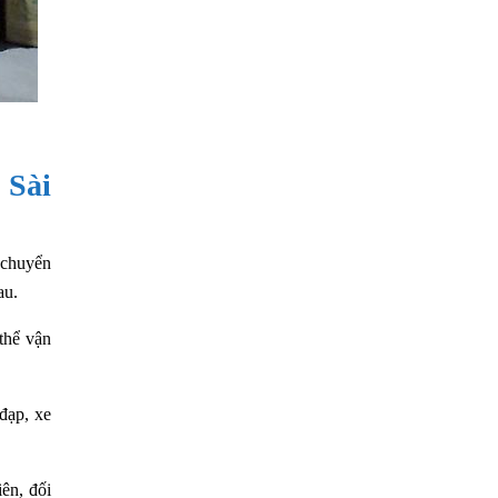
 Sài
 chuyển
au.
thể vận
đạp, xe
ên, đối