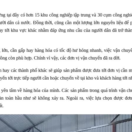
ưng tại đây có hơn 15 khu công nghiệp tập trung và 30 cụm công nghi
ời dân cả nước. Đồng thời, cũng cần một lượng lớn nguyên liệu để 
ày tới khu vực khác nhằm đáp ứng nhu cầu của người dân đã trở thà
 lớn, cần gấp hay hàng hóa có tốc độ hư hỏng nhanh, việc vận chuy
ng còn phù hợp. Chính vì vậy, các đơn vị vận chuyển đã ra đời.
hay các thành phố khác sẽ giúp sản phẩm được đưa tới đơn vị cần m
ển tới trực tiếp người cần hoặc chuyển về tại kho và khách hàng tới n
n yên tâm về hàng hóa của mình. Các sản phẩm trong quá trình vận ch
oàn toàn hầu như sẽ không xảy ra. Ngoài ra, việc lựa chọn được đơn
t.