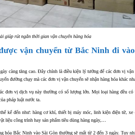
ải giúp rút ngắn thời gian vận chuyển hàng hóa
được vận chuyển từ Bắc Ninh đi vào
ày càng tăng cao. Đây chính là điều kiện lý tưởng để các đơn vị vận
ư tuyến đường chạy mà các đơn vị vận chuyển sẽ nhận hàng hóa khác nh
c đơn vị dịch vụ này thường có số lượng lớn. Mọi loại hàng đều có 
ủa pháp luật nước ta.
hể kể đến như: hàng cơ khí, thiết bị máy móc, linh kiện điện tử, xe 
 vật liệu công trình hay sản phẩm tiêu dùng hàng ngày,…
àng hóa Bắc Ninh vào Sài Gòn thường sẽ mất từ 2 đến 3 ngày. Tuy nhi