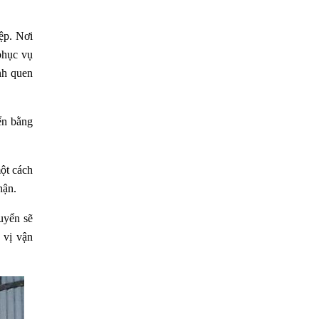
ệp. Nơi
phục vụ
nh quen
ển bằng
ột cách
hận.
uyển sẽ
 vị vận