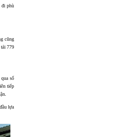
 đi phù
ng cũng
 tải 779
 qua số
iên tiếp
hận.
 đầu lựa