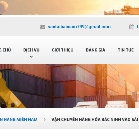
vantaibacnam799@gmail.com
G CHỦ
DỊCH VỤ
GIỚI THIỆU
BẢNG GIÁ
TIN TỨC
N HÀNG MIỀN NAM
VẬN CHUYỂN HÀNG HÓA BẮC NINH VÀO SÀI 