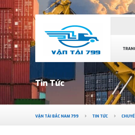
TRAN
Tin Tức
VẬN TẢI BẮC NAM 799
TIN TỨC
CHUYỂ