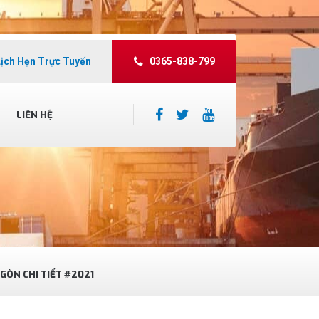
Lịch Hẹn Trực Tuyến
0365-838-799
LIÊN HỆ
GÒN CHI TIẾT #2021