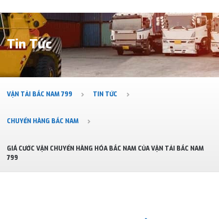
Tin Tức
VẬN TẢI BẮC NAM 799
TIN TỨC
CHUYỂN HÀNG BẮC NAM
GIÁ CƯỚC VẬN CHUYỂN HÀNG HÓA BẮC NAM CỦA VẬN TẢI BẮC NAM
799