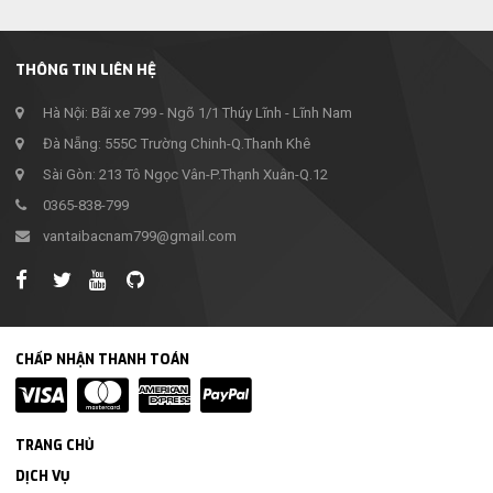
THÔNG TIN LIÊN HỆ
Hà Nội: Bãi xe 799 - Ngõ 1/1 Thúy Lĩnh - Lĩnh Nam
Đà Nẵng: 555C Trường Chinh-Q.Thanh Khê
Sài Gòn: 213 Tô Ngọc Vân-P.Thạnh Xuân-Q.12
0365-838-799
vantaibacnam799@gmail.com
CHẤP NHẬN THANH TOÁN
TRANG CHỦ
DỊCH VỤ