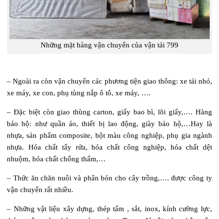
Những mặt hàng vận chuyển của vận tải 799
– Ngoài ra còn vận chuyển các phương tiện giao thông: xe tải nhỏ,
xe máy, xe con, phụ tùng nắp ô tô, xe máy, ….
– Đặc biệt còn giao thùng carton, giấy bao bì, lõi giấy,…. Hàng
bảo hộ: như quần áo, thiết bị lao động, giày bảo hộ,…Hay là
nhựa, sản phẩm composite, bột màu công nghiệp, phụ gia ngành
nhựa. Hóa chất tẩy rửa, hóa chất công nghiệp, hóa chất dệt
nhuộm, hóa chất chống thấm,…
– Thức ăn chăn nuôi và phân bón cho cây trồng,…. được công ty
vận chuyển rất nhiều.
– Những vật liệu xây dựng, thép tấm , sắt, inox, kính cường lực,